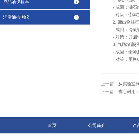
成品油快检车
- 成因：沸石缺
- 对策：①添加
润滑油检测仪
2. 馏出物挂
- 成因：冷凝管
- 对策：开启辅
3. 气路堵塞
- 成因：缓冲瓶
- 对策：更换Ca
上一篇：
从实验室
下一篇：
省心耐用
首页
公司简介
产