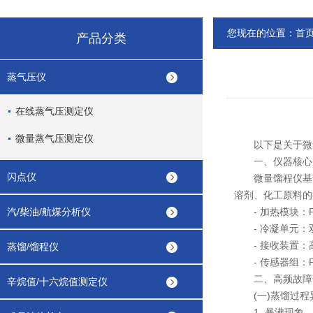
您现在的位置：
首
产品分类
蒸气压仪
在线蒸气压测定仪
微量蒸气压测定仪
以下是关于微量
一、仪器核心原
闪点仪
微量馏程仪基于A
溶剂、化工原料的
汽/柴油/航煤分析仪
- 加热模块：PI
- 冷凝单元：
- 接收装置：高精
蒸馏/馏程仪
- 传感器组：P
二、高频故障
辛烷值/十六烷值测定仪
(一)蒸馏过程
1. 暴沸现象