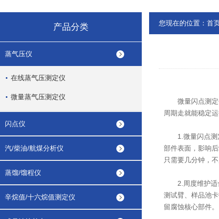
您现在的位置：
首
产品分类
蒸气压仪
在线蒸气压测定仪
微量蒸气压测定仪
微量闪点测定仪
周期走就能稳定运
闪点仪
1.微量闪点测
汽/柴油/航煤分析仪
部件表面，影响后
只需要几分钟，不
蒸馏/馏程仪
2.周度维护适
测试臂、样品池卡
辛烷值/十六烷值测定仪
留腐蚀核心部件。