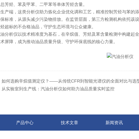
定总芳烃、苯及甲苯、二甲苯等单体芳烃含量。
产端，这类分析仪助力炼化企业优化调和工艺，精准控制芳烃与苯的添
环保标准，从源头减少污染物排放。在监管层面，第三方检测机构依托该设
芳烃超标的不合格油品，守护生态环境与公众健康。
分析仪以技术精准度为基石，在辛烷值、芳烃及苯含量检测中构建起全
技术屏障，成为推动油品质量升级、守护环保底线的核心力量。
：
如何选购辛烷值测定仪？——从传统CFR到智能光谱仪的全面对比与选
：
从实验室到生产线：汽油分析仪如何助力油品质量实时监控
产品中心
技术文章
新闻资讯