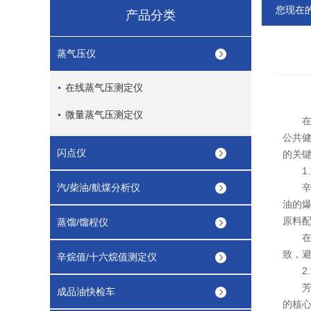
您现在
产品分类
蒸气压仪
在线蒸气压测定仪
微量蒸气压测定仪
在汽
公共
闪点仪
的关
1.
汽/柴油/航煤分析仪
辛烷
油的
原料
蒸馏/馏程仪
在市
致，
辛烷值/十六烷值测定仪
2.
芳烃
成品油快检车
的核