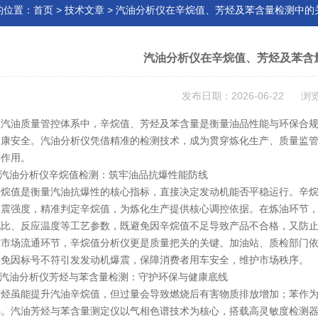
的位置：
首页
>
技术文章
> 汽油分析仪在辛烷值、芳烃及苯含量检测中的
汽油分析仪在辛烷值、芳烃及苯含
发布日期：2026-06-22 浏
油质量管控体系中，辛烷值、芳烃及苯含量是衡量油品性能与环保合规
健康安全。汽油分析仪凭借精准的检测技术，成为贯穿炼化生产、质量监
键作用。
汽油分析仪辛烷值检测：筑牢油品抗爆性能防线
值是衡量汽油抗爆性的核心指标，直接决定发动机能否平稳运行。辛烷
爆震强度，精准判定辛烷值，为炼化生产提供核心调控依据。在炼油环节
配比、反应温度等工艺参数，既避免因辛烷值不足导致产品不合格，又防
场流通环节，辛烷值分析仪更是质量把关的关键。加油站、质检部门依
避免因标号不符引发发动机爆震，保障消费者用车安全，维护市场秩序。
汽油分析仪芳烃与苯含量检测：守护环保与健康底线
虽能提升汽油辛烷值，但过量会导致燃烧后有害物质排放增加；苯作为
心。汽油芳烃与苯含量测定仪以气相色谱技术为核心，搭载高灵敏度检测