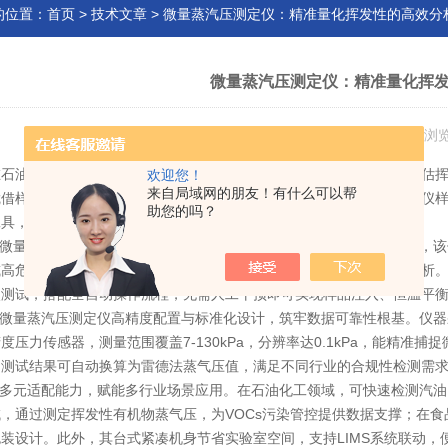
的位置：
首页
>
技术文章
> 微量蒸汽压测定仪：精准量化挥发性的高效分
微量蒸汽压测定仪：精准量化挥
发布日期：2026-01-28 浏
油化工、食品制药、环保监测等领域，液体样品的蒸气压数据是评估挥
欢迎您！
来自局域网的朋友！有什么可以帮
凭借样品微量化、测试快速化、数据精准化的核心优势，突破传统测定仪
助您的吗？
工具，适配多场景精准检测需求。
微量化设计与高效测试能力，是仪器的核心竞争力。相较于传统设备，该仪
高危样品的消耗成本，尤其适用于稀有试剂、高挥发性易燃样品的分析。
次测试，搭配全自动操作流程，无需人工干预即可实现样品注入、恒温平
微量蒸汽压测定仪
高精度配置与标准化设计，筑牢数据可靠性根基。仪器采
度压力传感器，测量范围覆盖7-130kPa，分辨率达0.1kPa，能精准捕捉微
，测试结果可自动换算为雷德法蒸气压值，满足不同行业的合规性检测需
多元适配能力，赋能多行业场景应用。在石油化工领域，可快速检测汽油
域，通过测定挥发性有机物蒸气压，为VOCs污染管控提供数据支撑；在
装设计。此外，其台式紧凑机身节省实验室空间，支持LIMS系统联动，