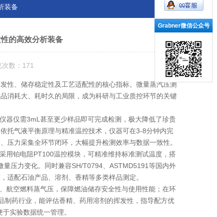
析装备
Grabner微信公众号
发性的高效分析装备
览次数：171
发性、储存稳定性及工艺适配性的核心指标。微量蒸汽压测
样品消耗大、耗时久的局限，成为科研与工业质控环节的关键
器仅需3mL甚至更少样品即可完成检测，极大降低了珍贵
依托气液平衡原理与精准温控技术，仪器可在3-8分钟内完
衡、压力采集全环节闭环，大幅提升检测效率与数据一致性。
用铂电阻PT100温控模块，可精准维持标准测试温度，搭
量压力变化。同时兼容SH/T0794、ASTMD5191等国内外
求，适配石油产品、溶剂、香精等多类样品测定。
、航空燃料蒸气压，保障燃油储存安全性与使用性能；在环
食品制药行业，能评估香精、药用溶剂的挥发性，指导配方优
便于实验数据统一管理。