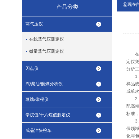
您现在
产品分类
蒸气压仪
在线蒸气压测定仪
微量蒸气压测定仪
在石
定仪
闪点仪
分析
1.
汽/柴油/航煤分析仪
样品或
成单
2.
蒸馏/馏程仪
配高精
标准
辛烷值/十六烷值测定仪
3.
保领
成品油快检车
化与包