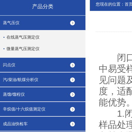
您现在的位置：
首
产品分类
蒸气压仪
在线蒸气压测定仪
微量蒸气压测定仪
闭口闪
闪点仪
中易受
见问题
汽/柴油/航煤分析仪
度，适
蒸馏/馏程仪
能优势
辛烷值/十六烷值测定仪
1.闭
样品处
成品油快检车