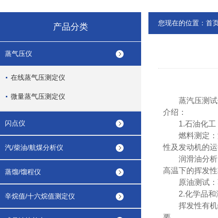
您现在的位置：
首
产品分类
蒸气压仪
在线蒸气压测定仪
微量蒸气压测定仪
蒸汽压测试仪
介绍：
闪点仪
1.石油化工
燃料测定：测
性及发动机的运
汽/柴油/航煤分析仪
润滑油分析：
高温下的挥发性
蒸馏/馏程仪
原油测试：蒸
2.化学品和
辛烷值/十六烷值测定仪
挥发性有机物
要。