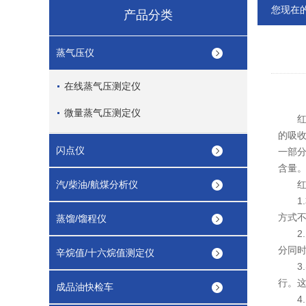
您现在
产品分类
蒸气压仪
在线蒸气压测定仪
微量蒸气压测定仪
红外
的吸
闪点仪
一部
含量
汽/柴油/航煤分析仪
红外
1.
方式
蒸馏/馏程仪
2.
分同
辛烷值/十六烷值测定仪
3.
行。
成品油快检车
4.