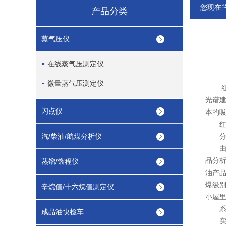
您现在
产品分类
蒸气压仪
在线蒸气压测定仪
微量蒸气压测定仪
光谱
闪点仪
本的
红外
汽/柴油/航煤分析仪
分析
由于
品分
蒸馏/馏程仪
油产品
爆级别
辛烷值/十六烷值测定仪
小屋
系统
成品油快检车
实际