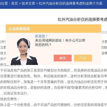
的位置：
首页
>
技术文章
> 红外汽油分析仪的选择要考虑到这两个方面
红外汽油分析仪的选择要考
发布日期：2022-08-04 浏
欢迎您！
来自局域网的朋友！有什么可以帮
红外汽油分析仪
是用红外线照射样品对光谱进行计算和比对，背后有着大
助您的吗？
建立数据库，在大数据支撑下，现场检测就能又快又准。其具有自校准功
吸收光谱选择合适的标准样本进行动态建模与分析测定.具有自识别、自诊
汽油分析仪的选择要考虑到这两个方面：
仪的安全性：
石油其他产品的加工装置区均被划分为危险区，所选择的在线油品分析
析仪需要进行诸如加热、制冷、样品输送的操作，这时分析系统会配备功
的精制过程中，加氢是一个非常普遍的手段，这也为油品分析仪应用于有
的在线油品分析仪，是较好的选择，当选择不能*防爆要求的分析仪时，则
里，以保证安全运行。
的完整性：
上是一个分析系统，由于石油产品的可燃烧性，分析仪安装的现场是不