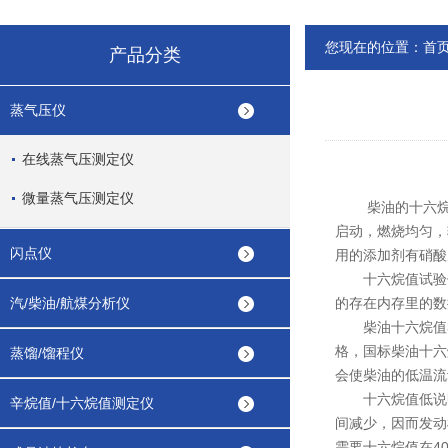
您现在的位置：
首
产品分类
蒸气压仪
在线蒸气压测定仪
微量蒸气压测定仪
柴油的十六烷值
启动，燃烧均匀，
闪点仪
用的添加剂有硝酸
十六烷值试验仪
汽/柴油/航煤分析仪
的存在内存里的数
柴油十六烷值30
格，国标柴油十六
蒸馏/馏程仪
会使柴油的低温流
十六烷值低说明
辛烷值/十六烷值测定仪
间减少，因而发动机
需要十六烷值在40