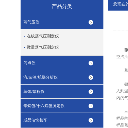
您现在
产品分类
蒸气压仪
在线蒸气压测定仪
微量蒸气压测定仪
空汽
闪点仪
蒸气
汽/柴油/航煤分析仪
微量
入到温
蒸馏/馏程仪
内的
辛烷值/十六烷值测定仪
三级
样品
成品油快检车
样品