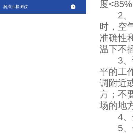
度<85
润滑油检测仪
2、当
时，空
准确性
温下不
3、该
平的工
调附近
方；不
场的地
4、开
5、保