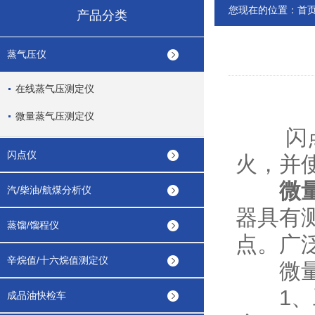
您现在的位置：
首
产品分类
蒸气压仪
在线蒸气压测定仪
微量蒸气压测定仪
闪点是
闪点仪
火，并
微
汽/柴油/航煤分析仪
器具有
蒸馏/馏程仪
点。广
辛烷值/十六烷值测定仪
微量闪
1、工
成品油快检车