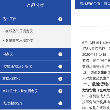
您现在的位置：
首
产品分类
蒸气压仪
在线蒸气压测定仪
微量蒸气压测定仪
6月13日16时
172人住院治疗，
闪点仪
2020年6月1
监管
，健全*联合
汽/柴油/航煤分析仪
交通运输等部门举
这一切都发生的
人对危化品及生产
蒸馏/馏程仪
一、危险货物
危险货物（也称危
辛烷值/十六烷值测定仪
中，容易造成人员
按照危险货物具
成品油快检车
物，或是在溶液或