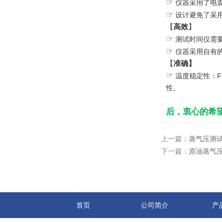
☞
仪器采用了电
☞
设计避免了采
【
高效
】
☞
测试时间仅需
☞
仪器采用自有
【
准确】
☞
温度稳定性：
F
性。
后，衷心的希
上一篇：
蒸气压测试
下一篇：
原油蒸气压测
首页
公司简介
产