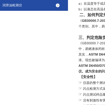
a）在温度等于或
润滑油检测仪
b）以液态在高温
二、如何判定
《
GB30000.7-20
个类别。其中，易
三、判定危险
《
GB30000
中，易燃液体闭杯闪
其实，
ASTM D64
准。现也被编译为我国
ASTM D645
仪。成为安全的闪
【安全性】
☞
仪器的整个测
☞
闪点检测方式
☞
闪点测试样品
☞
没有刺激性有